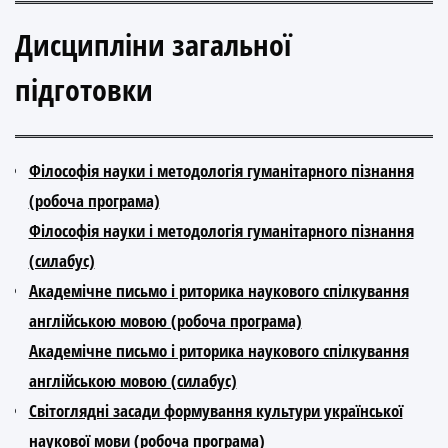
Дисципліни загальної
підготовки
Філософія науки і методологія гуманітарного пізнання
(робоча програма)
Філософія науки і методологія гуманітарного пізнання
(силабус)
Академічне письмо і риторика наукового спілкування
англійською мовою (робоча програма)
Академічне письмо і риторика наукового спілкування
англійською мовою (силабус)
Світоглядні засади формування культури української
наукової мови (робоча програма)