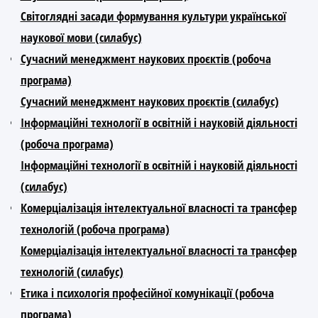
Світоглядні засади формування культури української
наукової мови (силабус)
Сучасний менеджмент наукових проєктів (робоча
програма)
Сучасний менеджмент наукових проєктів (силабус)
Інформаційні технології в освітній і науковій діяльності
(робоча програма)
Інформаційні технології в освітній і науковій діяльності
(силабус)
Комерціалізація інтелектуальної власності та трансфер
технологій (робоча програма)
Комерціалізація інтелектуальної власності та трансфер
технологій (силабус)
Етика і психологія професійної комунікації (робоча
програма)