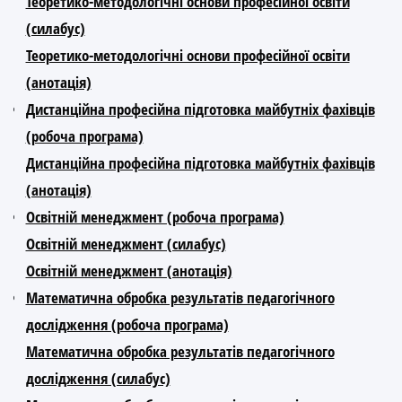
Теоретико-методологічні основи професійної освіти
(силабус)
Теоретико-методологічні основи професійної освіти
(анотація)
Дистанційна професійна підготовка майбутніх фахівців
(робоча програма)
Дистанційна професійна підготовка майбутніх фахівців
(анотація)
Освітній менеджмент (робоча програма)
Освітній менеджмент (силабус)
Освітній менеджмент (анотація)
Математична обробка результатів педагогічного
дослідження (робоча програма)
Математична обробка результатів педагогічного
дослідження (силабус)