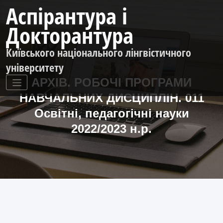
Перейти
Аспірантура і
до
контенту
Докторантура
Київського національного лінгвістичного
університету
АРХІВ. РОБОЧІ ПРОГРАМИ
НАВЧАЛЬНИХ ДИСЦИПЛІН. 011
Освітні, педагогічні науки
2022/2023 н.р.