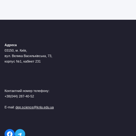
Адреса
03150, м. Київ,
вул. Велика Васильківська, 73,
корпус №1, кабінет 231
Контактний номер телефону:
+38(044) 287-40-52
E-mail:
dep.science@knlu.edu.ua
Telegram