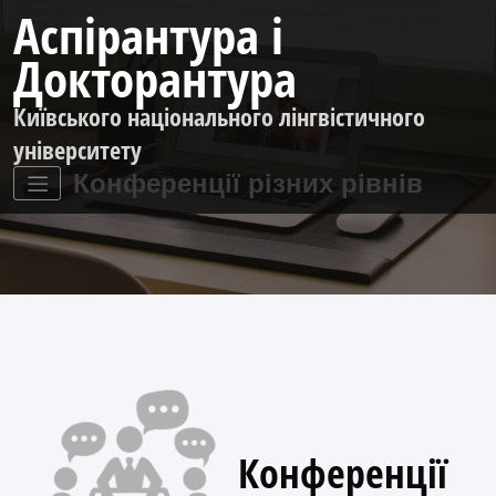
Перейти
Аспірантура і
до
контенту
Докторантура
Київського національного лінгвістичного
університету
Конференції різних рівнів
Конференції