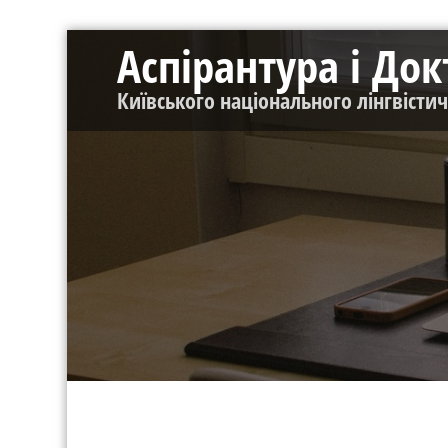
Перейти
Аспірантура і До
до
контенту
Київського національного лінгвісти