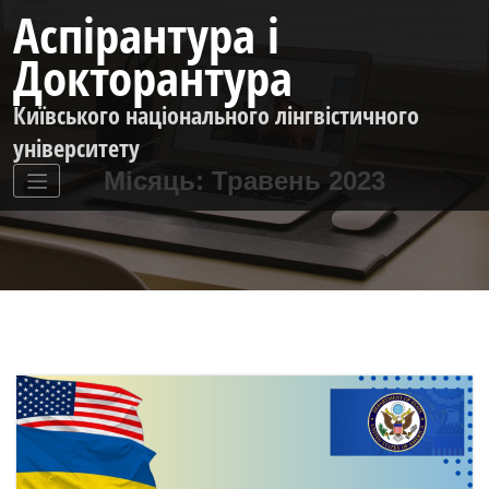
Перейти
Аспірантура і
до
контенту
Докторантура
Київського національного лінгвістичного
університету
Місяць:
Травень 2023