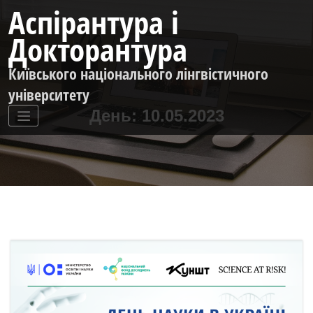
Перейти
Аспірантура і
до
контенту
Докторантура
Київського національного лінгвістичного
університету
День:
10.05.2023