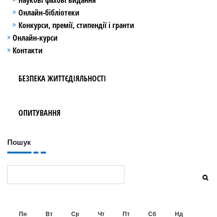
Наукові фахові видання
Онлайн-бібліотеки
Конкурси, премії, стипендії і гранти
Онлайн-курси
Контакти
БЕЗПЕКА ЖИТТЄДІЯЛЬНОСТІ
ОПИТУВАННЯ
Пошук
Пошук
Пн
Вт
Ср
Чт
Пт
Сб
Нд