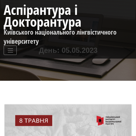
Перейти
Аспірантура і
до
контенту
Докторантура
Київського національного лінгвістичного
університету
День:
05.05.2023