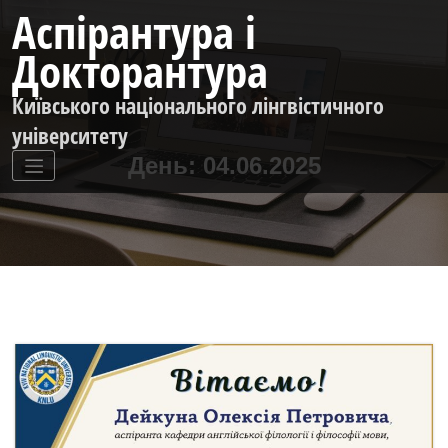
Перейти
Аспірантура і
до
контенту
Докторантура
Київського національного лінгвістичного
університету
День:
04.06.2025