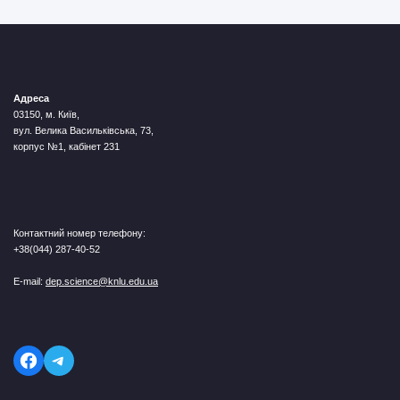
Адреса
03150, м. Київ,
вул. Велика Васильківська, 73,
корпус №1, кабінет 231
Контактний номер телефону:
+38(044) 287-40-52
E-mail:
dep.science@knlu.edu.ua
Telegram