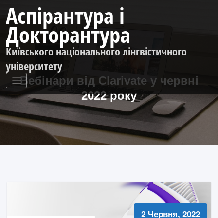
Перейти
Аспірантура і
до
контенту
Докторантура
Київського національного лінгвістичного
університету
Вебінари від Clarivate у червні
2022 року
2 Червня, 2022