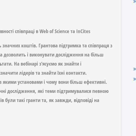
ності співпраці в Web of Science та InCites
значних коштів. Грантова підтримка та співпраця з
та дозволить і виконувати дослідження на більш
ати. На вебінарі з’ясуємо як знайти і
значити лідерів та знайти їхні контакти.
, з якими установами і чому вони більш ефективні.
чні дослідження, які теми підтримувалися певною
ів були такі гранти та, як завжди, відповіді на