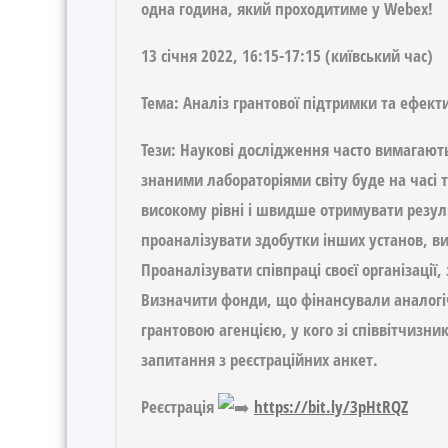
одна година, який проходитиме у Webex!
13 січня 2022, 16:15-17:15 (київський час)
Тема:
Аналіз грантової підтримки та ефектив
Тези:
Наукові дослідження часто вимагають 
знаними лабораторіями світу буде на часі 
високому рівні і швидше отримувати результ
проаналізувати здобутки інших установ, ви
Проаналізувати співпраці своєї організації
Визначити фонди, що фінансували аналогі
грантовою агенцією, у кого зі співвітчизник
запитання з реєстраційних анкет.
Реєстрація
https://bit.ly/3pHtRQZ