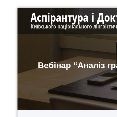
Перейти
Аспірантура і До
до
контенту
Київського національного лінгвісти
Вебінар “Аналіз гр