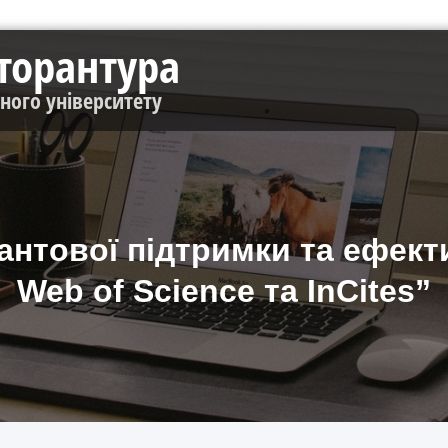
кторантура
чного університету
антової підтримки та ефект
Web of Science та InCites”