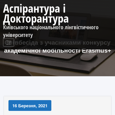
Перейти
Аспірантура і
до
контенту
Докторантура
Київського національного лінгвістичного
університету
Співбесіда з учасниками конкурсу
академічної мобільності Erasmus+
16 Березня, 2021