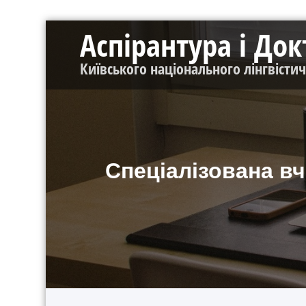
Перейти
Аспірантура і До
до
контенту
Київського національного лінгвісти
Спеціалізована вч