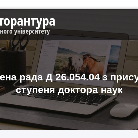
кторантура
чного університету
ена рада Д 26.054.04 з при
ступеня доктора наук