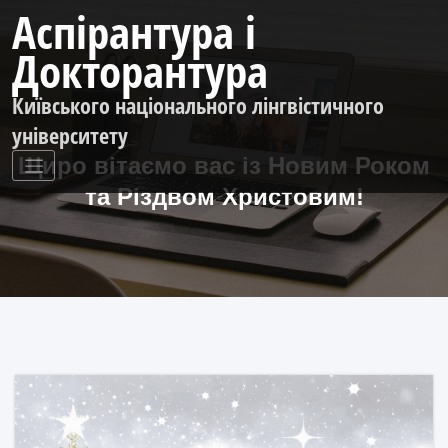
Перейти
Аспірантура і
до
контенту
Докторантура
Київського національного лінгвістичного
університету
Щиро вітаємо вас із Новим Роком
та Різдвом Христовим!