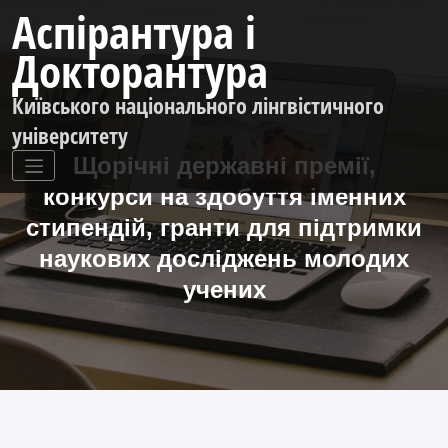
Перейти
Аспірантура і
до
контенту
Докторантура
Київського національного лінгвістичного
університету
Щорічні державні премії,
конкурси на здобуття іменних
стипендій, гранти для підтримки
наукових досліджень молодих
учених