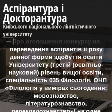
Перейти
Аспірантура і
до
контенту
Докторантура
Київського національного лінгвістичного
університету
Про оголошення конкурсу на
переведення аспірантів ІІ року
денної форми здобуття освіти
Університету (третій (освітньо-
науковий) рівень вищої освіти,
спеціальність 035 Філологія, ОНП
«Філологія у вимірах сьогодення:
мовознавство,
літературознавство,
перекладознавство») на одне