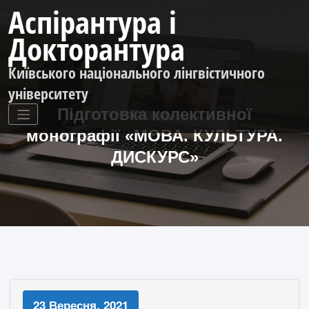
Перейти
Аспірантура і
до
контенту
Докторантура
Київського національного лінгвістичного
університету
Підготовка колективної
монографії «МОВА. КУЛЬТУРА.
ДИСКУРС»
23 Вересня, 2021