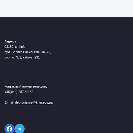
Адреса
03150, м. Київ,
вул. Велика Васильківська, 73,
корпус №1, кабінет 231
Контактний номер телефону:
+38(044) 287-40-52
E-mail:
dep.science@knlu.edu.ua
Telegram