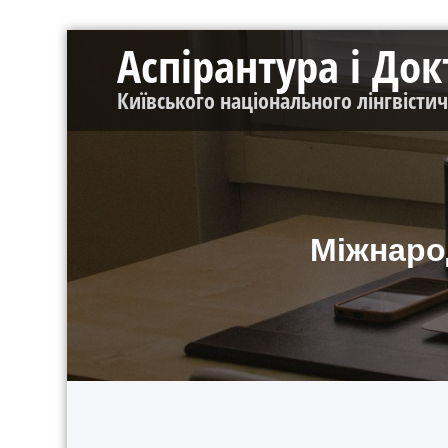
Перейти
Аспірантура і До
до
контенту
Київського національного лінгвісти
Міжнаро