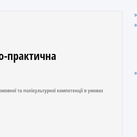
о-практична
омовної та полікультурної компетенції
в умовах