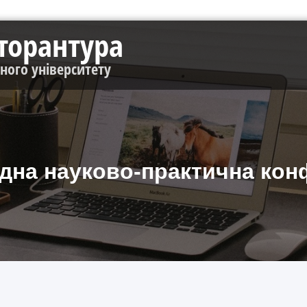
кторантура
чного університету
дна науково-практична кон