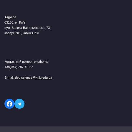
Адреса
03150, м. Київ,
вул. Велика Васильківська, 73,
корпус №1, кабінет 231
Контактний номер телефону:
+38(044) 287-40-52
E-mail:
dep.science@knlu.edu.ua
Telegram