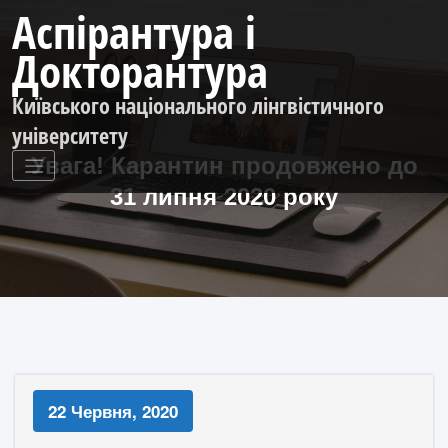
Перейти
Аспірантура і
до
контенту
Докторантура
Київського національного лінгвістичного
університету
Увага! Карантин продовжено до
31 липня 2020 року
22 Червня, 2020