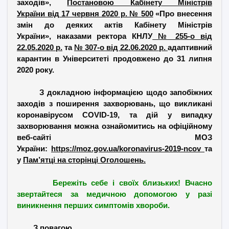
заходів»,
Постановою Кабінету Міністрів
України
від 17 червня 2020 р. № 500
«Про внесення
змін до деяких актів Кабінету Міністрів
України», наказами ректора КНЛУ
№ 255-о від
22.05.2020 р.
та
№ 307-о від 22.06.2020 р.
адаптивний
карантин в Університеті продовжено до 31 липня
2020 року.
З докладною інформацією щодо запобіжних
заходів з поширення захворювань, що викликані
коронавірусом COVID-19, та дій у випадку
захворювання можна ознайомитись на офіційному
веб-сайті МОЗ
України:
https://moz.gov.ua/koronavirus-2019-ncov
та
у
Пам’ятці на сторінці Оголошень.
Бережіть себе і своїх близьких! Вчасно
звертайтеся за медичною допомогою у разі
виникнення перших симптомів хвороби.
З повагою