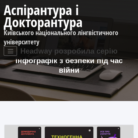
Перейти
Аспірантура і
до
контенту
Докторантура
Київського національного лінгвістичного
університету
Headway розробила серію
інфографік з безпеки під час
війни