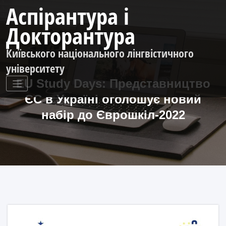
Перейти
Аспірантура і
до
контенту
Докторантура
Київського національного лінгвістичного
університету
EU Study Days: Представництво
ЄC в Україні оголошує новий
набір до Єврошкіл-2022