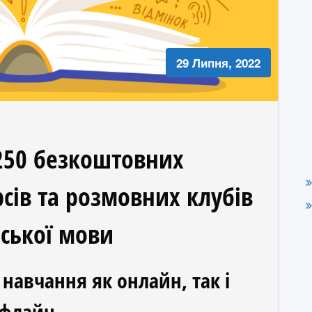
29 Липня, 2022
 250 безкоштовних
рсів та розмовних клубів
нської мови
навчання як онлайн, так і
флайн.