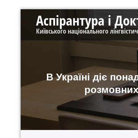
Перейти
Аспірантура і До
до
контенту
Київського національного лінгвісти
В Україні діє пон
розмовних 