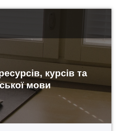
есурсів, курсів та
нської мови