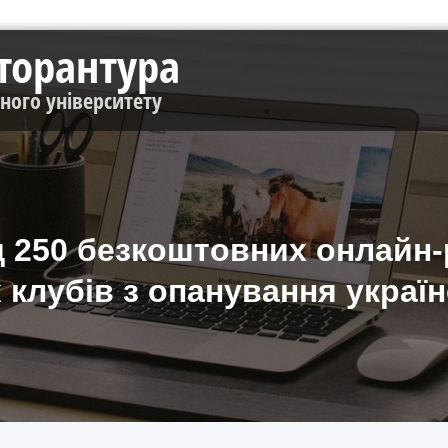
кторантура
чного університету
ад 250 безкоштовних онлайн-р
клубів з опанування украї