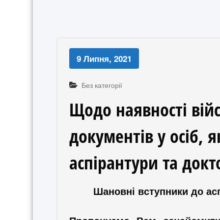
9 Липня, 2021
Без категорії
Щодо наявності вій
документів у осіб, я
аспірантури та док
Шановні вступники до ас