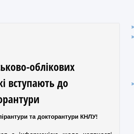
ськово-облікових
кі вступають до
торантури
пірантури та докторантури КНЛУ!