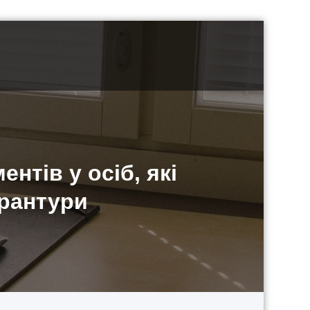
нтів у осіб, які
орантури