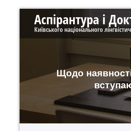
Перейти
Аспірантура і До
до
контенту
Київського національного лінгвісти
Щодо наявності 
вступаю