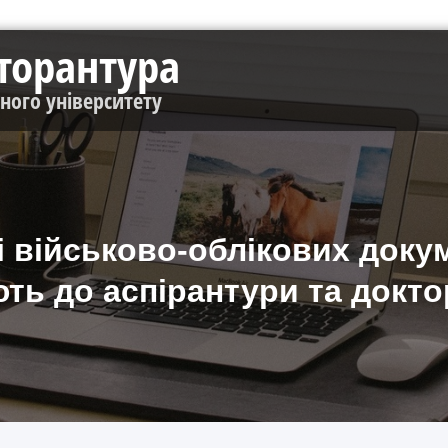
кторантура
чного університету
військово-облікових докуме
ть до аспірантури та докт