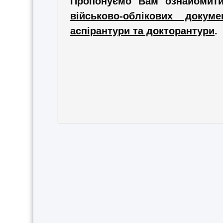
Пропонуємо Вам ознайомит
військово-облікових доку
аспірантури та докторантури
.