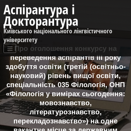
Перейти
Аспірантура і
до
контенту
Докторантура
Київського національного лінгвістичного
університету
Про оголошення конкурсу на
переведення аспірантів ІІІ року
здобуття освіти (третій (освітньо-
науковий) рівень вищої освіти,
спеціальність 035 Філологія, ОНП
«Філологія у вимірах сьогодення:
мовознавство,
літературознавство,
перекладознавство») на одне
вакантне місце за державним