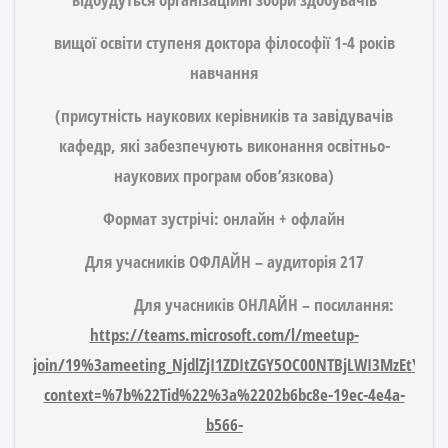
вищої освіти ступеня доктора філософії
1-4 років
навчання
(присутність наукових керівників та завідувачів
кафедр, які забезпечують виконання освітньо-
наукових програм обов’язкова)
Формат зустрічі:
онлайн + офлайн
Для учасників ОФЛАЙН – аудиторія
217
Для учасників ОНЛАЙН – посилання:
https://teams.microsoft.com/l/meetup-
join/19%3ameeting_NjdlZjI1ZDItZGY5OC00NTBjLWI3MzEtYz
context=%7b%22Tid%22%3a%2202b6bc8e-19ec-4e4a-
b566-