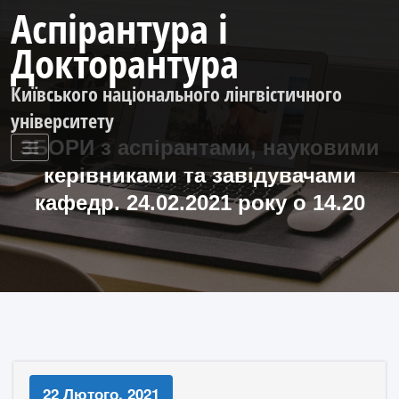
Перейти
Аспірантура і
до
контенту
Докторантура
Київського національного лінгвістичного
університету
ЗБОРИ з аспірантами, науковими
керівниками та завідувачами
кафедр. 24.02.2021 року о 14.20
22 Лютого, 2021