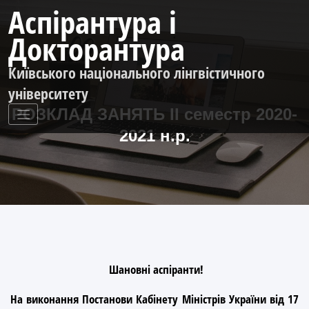
Перейти
Аспірантура і
до
контенту
Докторантура
Київського національного лінгвістичного
університету
РОЗКЛАД ЗАНЯТЬ ІІ семестр 2020-
2021 н.р.
Шановні аспіранти!
На виконання Постанови Кабiнету Мiнiстрiв України вiд 17