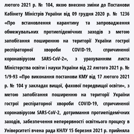
лютого 2021 р. № 104, якою внесено зміни до Постанови
Кабінету Мiнiстрiв України вiд 09 грудня 2020 р. № 1236
«Про встановлення карантину та запровадження
обмежувальних протиепідемічних заходів з метою
запобігання поширенню на території України гострої
респіраторної хвороби COVID-19, спричиненої
коронавірусом SARS-CoV-2», з урахуванням листа
Міністерства освіти i науки України вiд 22 лютого 2021 р. №
1/9-93 «Про виконання постанови КМУ вiд 17 лютого 2021
р. № 104 у закладах вищої, фахової передвищої освіти», з
метою запобігання поширенню на території України
гострої респіраторної хвороби COVID-19, спричиненої
коронавірусом SARS-CoV-2, дотримання протиепiдемiчних
заходiв, забезпечення неперервностi освiтнього процесу в
Унiверситетi вчена рада КНЛУ 15 березня 2021 р. прийняла