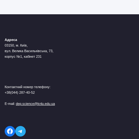
Адреса
03150, м. Київ,
вул. Велика Васильківська, 73,
корпус №1, кабінет 231
Контактний номер телефону:
+38(044) 287-40-52
E-mail:
dep.science@knlu.edu.ua
Telegram