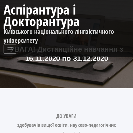
Перейти
Аспірантура і
до
контенту
Докторантура
Київського національного лінгвістичного
університету
УВАГА! Дистанційне навчання з
16.11.2020 по 31.12.2020
ДО УВАГИ
здобувачів вищої освіти, науково-педагогічних