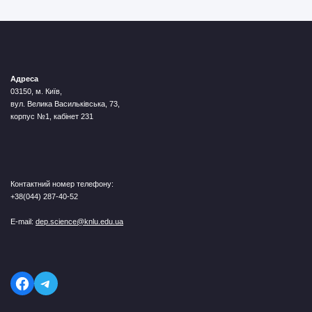
Адреса
03150, м. Київ,
вул. Велика Васильківська, 73,
корпус №1, кабінет 231
Контактний номер телефону:
+38(044) 287-40-52
E-mail:
dep.science@knlu.edu.ua
Telegram