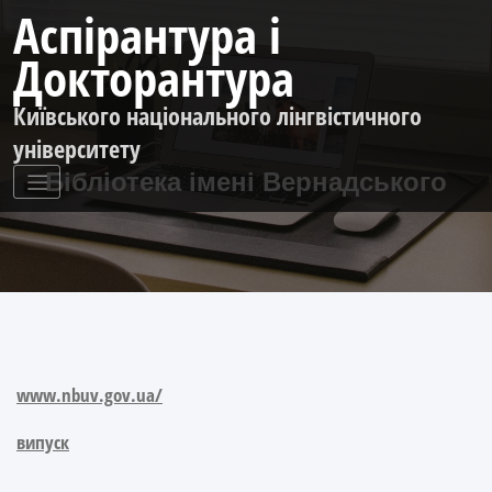
Перейти
Аспірантура і
до
контенту
Докторантура
Київського національного лінгвістичного
університету
Бібліотека імені Вернадського
www.nbuv.gov.ua/
випуск