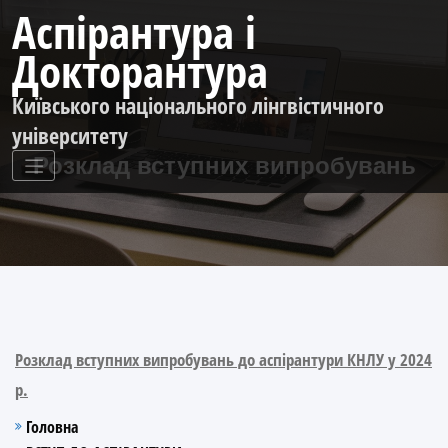
Перейти
Аспірантура і
до
контенту
Докторантура
Київського національного лінгвістичного
університету
Розклад вступних випробувань
Розклад вступних випробувань до аспірантури КНЛУ у 2024
р.
Головна